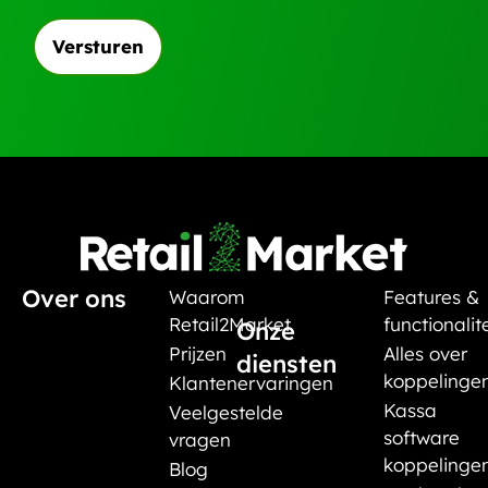
Over ons
Waarom
Features &
Retail2Market
functionalit
Onze
Prijzen
Alles over
diensten
koppelinge
Klantenervaringen
Kassa
Veelgestelde
software
vragen
koppelinge
Blog