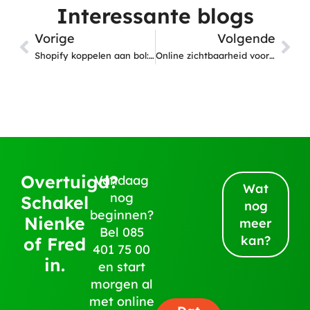
Interessante blogs
Vorige
Volgende
Shopify koppelen aan bol: de complete oplossing
Online zichtbaarheid voor winkeliers
Overtuigd?
Vandaag
Wat
nog
Schakel
nog
beginnen?
Nienke
meer
Bel
085
kan?
of Fred
401 75 00
in.
en start
morgen al
met online