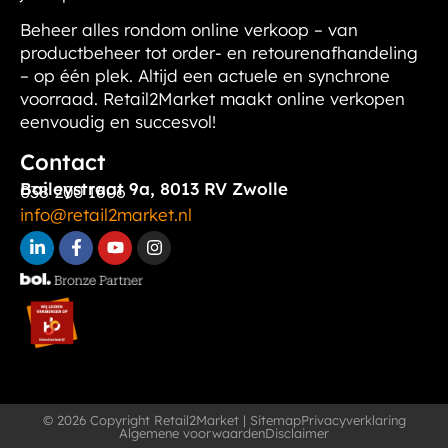
Beheer alles rondom online verkoop – van
productbeheer tot order- en retourenafhandeling
– op één plek. Altijd een actuele en synchrone
voorraad. Retail2Market maakt online verkopen
eenvoudig en succesvol!
Contact
Baileystraat 9a, 8013 RV Zwolle
038 200 1606
info@retail2market.nl
© 2026 Copyright Retail2Market |
Sitemap
Privacyverklaring
Algemene voorwaarden
Disclaimer