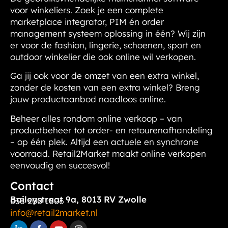
voor winkeliers. Zoek je een complete
marketplace integrator, PIM én order
management systeem oplossing in één? Wij zijn
er voor de fashion, lingerie, schoenen, sport en
outdoor winkelier die ook online wil verkopen.
Ga jij ook voor de omzet van een extra winkel,
zonder de kosten van een extra winkel?
Breng
jouw productaanbod naadloos online.
Beheer alles rondom online verkoop – van
productbeheer tot order- en retourenafhandeling
– op één plek. Altijd een actuele en synchrone
voorraad. Retail2Market maakt online verkopen
eenvoudig en succesvol!
Contact
Baileystraat 9a, 8013 RV Zwolle
038 200 1606
info@retail2market.nl