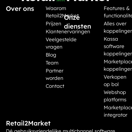
Over ons
Waarom
Features &
Retail2Market
functionalit
Onze
Prijzen
Alles over
diensten
koppelinge
Klantenervaringen
Kassa
Veelgestelde
software
vragen
koppelinge
Blog
Marketplac
Team
koppelinge
Partner
Verkopen
worden
op bol
Contact
Webshop
platforms
Marketplac
integrator
Retail2Market
Dé gebruiksvriendelijke multichannel software