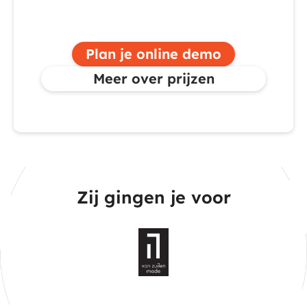
Extra orders: € 0,35 per order
Plan je online demo
Meer over prijzen
Zij g
i
ngen je voor