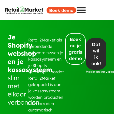
Boek demo
Je
Boek
Retail2Market als
Shopify
Dat
nu je
verbindende
wil
gratis
webshop
software tussen je
ik
demo
kassasysteem en
en je
ook!
je Shopify
kassasysteem
webshop. Doordat
M
a
a
k
t
o
n
l
i
n
e
v
e
r
k
slim
Retail2Market
met
gekoppeld is aan
je kassasysteem
elkaar
worden producten
verbonden
en voorraden
automatisch