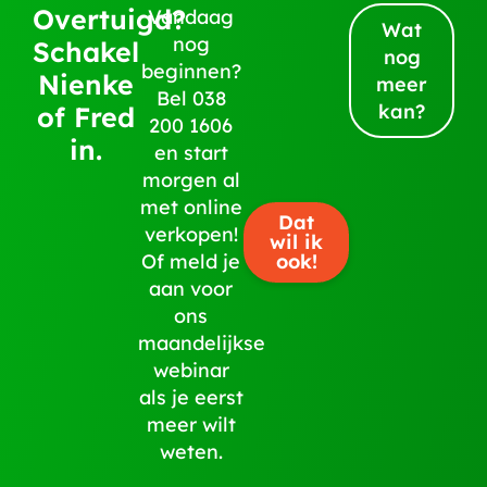
Overtuigd?
Vandaag
Wat
nog
Schakel
nog
beginnen?
Nienke
meer
Bel
038
kan?
of Fred
200 1606
in.
en start
morgen al
met online
Dat
verkopen!
wil ik
ook!
Of meld je
aan voor
ons
maandelijkse
webinar
als je eerst
meer wilt
weten.