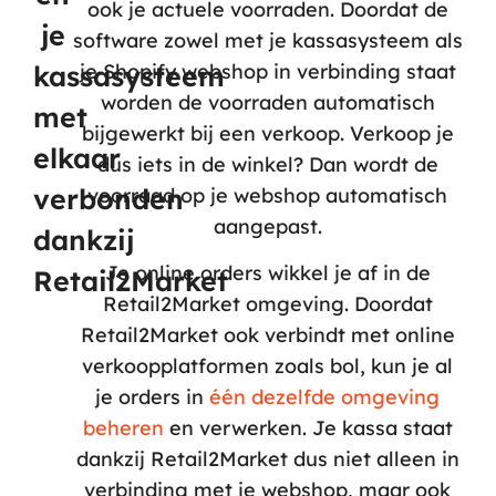
ook je actuele voorraden. Doordat de
je
software zowel met je kassasysteem als
kassasysteem
je Shopify webshop in verbinding staat
worden de voorraden automatisch
met
bijgewerkt bij een verkoop. Verkoop je
elkaar
dus iets in de winkel? Dan wordt de
verbonden
voorraad op je webshop automatisch
aangepast.
dankzij
Je online orders wikkel je af in de
Retail2Market
Retail2Market omgeving. Doordat
Retail2Market ook verbindt met online
verkoopplatformen zoals bol, kun je al
je orders in
één dezelfde omgeving
beheren
en verwerken. Je kassa staat
dankzij Retail2Market dus niet alleen in
verbinding met je webshop, maar ook