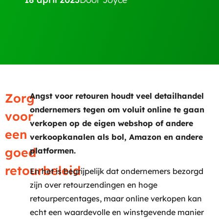
Zorg
Angst voor retouren houdt veel detailhandel
ondernemers tegen om voluit online te gaan
voor
verkopen op de eigen webshop of andere
een
verkoopkanalen als bol, Amazon en andere
goed
platformen.
retourbele
i
d
En het is begrijpelijk dat ondernemers bezorgd
zijn over retourzendingen en hoge
retourpercentages, maar online verkopen kan
echt een waardevolle en winstgevende manier