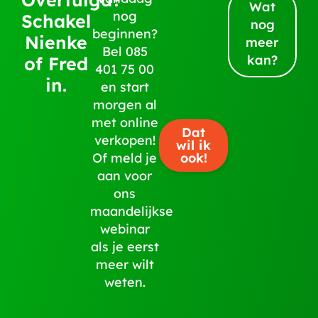
Wat
nog
Schakel
nog
beginnen?
Nienke
meer
Bel
085
kan?
of Fred
401 75 00
in.
en start
morgen al
met online
Dat
verkopen!
wil ik
ook!
Of meld je
aan voor
ons
maandelijkse
webinar
als je eerst
meer wilt
weten.