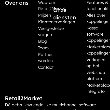
Over ons
Waarom
Features &
Retail2Market
functionalit
Onze
Prijzen
Alles over
diensten
koppelinge
Klantenervaringen
Kassa
Veelgestelde
software
vragen
koppelinge
Blog
Marketplac
Team
koppelinge
Partner
Verkopen
worden
op bol
Contact
Webshop
platforms
Marketplac
integrator
Retail2Market
Dé gebruiksvriendelijke multichannel software