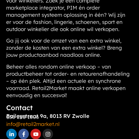
voor winkeliers. Zoek je een complete
marketplace integrator, PIM én order
management systeem oplossing in één? Wij zijn
er voor de fashion, lingerie, schoenen, sport en
outdoor winkelier die ook online wil verkopen.
Ga jij ook voor de omzet van een extra winkel,
zonder de kosten van een extra winkel?
Breng
jouw productaanbod naadloos online.
Beheer alles rondom online verkoop – van
productbeheer tot order- en retourenafhandeling
– op één plek. Altijd een actuele en synchrone
voorraad. Retail2Market maakt online verkopen
eenvoudig en succesvol!
Contact
Baileystraat 9a, 8013 RV Zwolle
038 200 1606
info@retail2market.nl