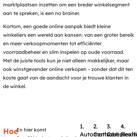
marktplaatsen inzetten om een breder winkelsegment
aan te spreken, is een no brainer.
Kortom, een goede online aanpak biedt kleine
winkeliers een wereld aan kansen: van een groter bereik
en meer verkoopmomenten tot efficiënter
voorraadbeheer en slim inspelen op oude voorraad.
Met de juiste tools kun je niet alleen makkelijker, maar
ook winstgevender online verkopen – zonder dat dit ten
koste gaat van de aandacht voor je trouwe klanten in
de winkel.
1.
2.
3.
4.
Hoe
En hier komt
Automatische
Centraal
Complexit
Realt