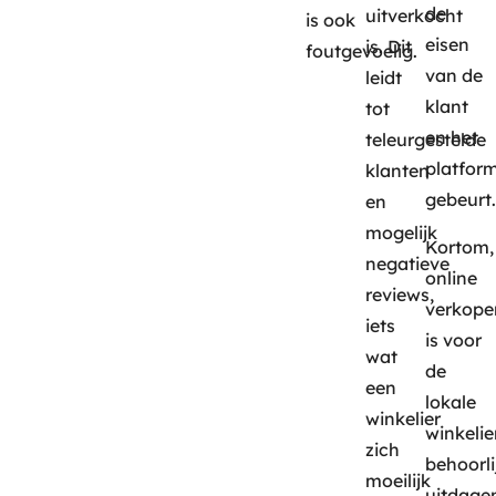
de
uitverkocht
is ook
eisen
is. Dit
foutgevoelig.
van de
leidt
klant
tot
en het
teleurgestelde
platfor
klanten
gebeurt.
en
mogelijk
Kortom,
negatieve
online
reviews,
verkope
iets
is voor
wat
de
een
lokale
winkelier
winkelie
zich
behoorli
moeilijk
uitdage