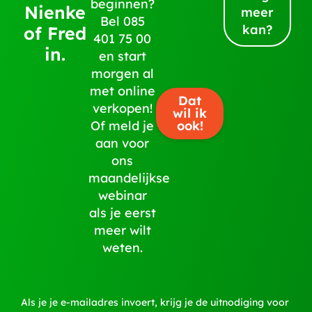
beginnen?
Nienke
meer
Bel
085
kan?
of Fred
401 75 00
in.
en start
morgen al
met online
Dat
verkopen!
wil ik
ook!
Of meld je
aan voor
ons
maandelijkse
webinar
als je eerst
meer wilt
weten.
Als je je e-mailadres invoert, krijg je de uitnodiging voor