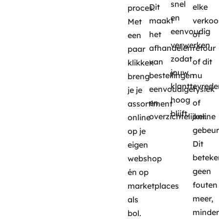
snel
Dit
elke
proces.
en
maakt
verkoo
Met
eenvoudig
het
of
een
verwerken,
afhandelen
retour
paar
zodat
van
of dit
klikken
jouw
bestellingen
nu
breng
klanttevred
eenvoudiger
fysiek
je je
hoog
en
of
assortiment
blijft.
overzichtelijker.
online
online
gebeur
op je
Dit
eigen
beteke
webshop
geen
én op
fouten
marketplaces
meer,
als
minder
bol.