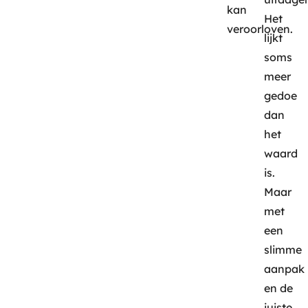
kan
Het
veroorloven.
lijkt
soms
meer
gedoe
dan
het
waard
is.
Maar
met
een
slimme
aanpak
en de
juiste