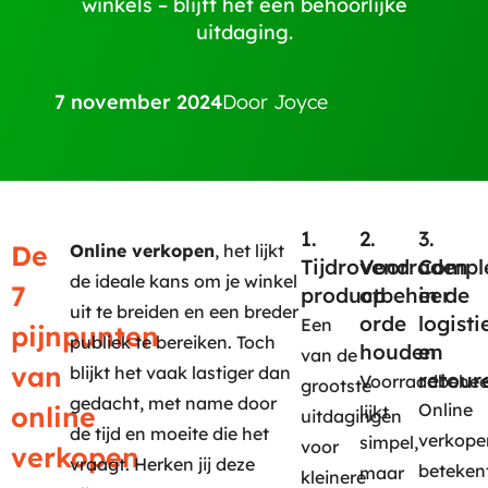
winkels – blijft het een behoorlijke
uitdaging.
7 november 2024
Door
Joyce
1.
2.
3.
De
Online verkopen
, het lijkt
Tijdrovend
Voorraden
Comple
de ideale kans om je winkel
7
productbeheer
op
in de
uit te breiden en een breder
orde
logisti
Een
pijnpunten
publiek te bereiken. Toch
houden
en
van de
van
blijkt het vaak lastiger dan
retour
Voorraadbehee
grootste
gedacht, met name door
Online
online
lijkt
uitdagingen
de tijd en moeite die het
verkope
simpel,
voor
verkopen
vraagt. Herken jij deze
beteken
maar
kleinere