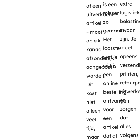
extra
is een
of een
logistie
misser
uitverkocht
belastin
zo
artikel
zwaar
gemaakt.
– moet
zijn. Je
Het
op elk
moet
laatste
kanaal
opeens
wat je
afzonderlijk
verzend
wilt is
aangepast
printen,
een
worden.
retourp
online
Dit
uitwerk
bestelling
kost
en
ontvangen
niet
zorgen
voor
alleen
dat
een
veel
alles
artikel
tijd,
volgens
dat al
maar