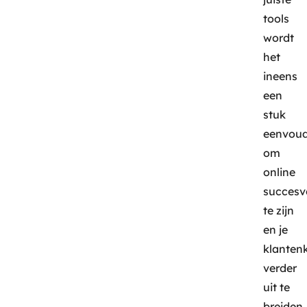
tools
wordt
het
ineens
een
stuk
eenvoud
om
online
succesv
te zijn
en je
klanten
verder
uit te
breiden.