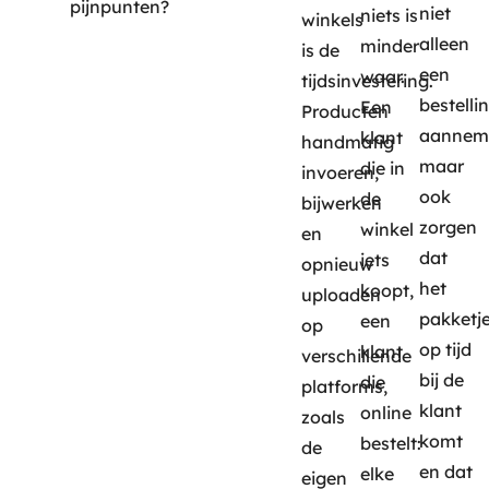
pijnpunten?
niet
niets is
winkels
alleen
minder
is de
een
waar.
tijdsinvestering.
bestelli
Een
Producten
aannem
klant
handmatig
maar
die in
invoeren,
ook
de
bijwerken
zorgen
winkel
en
dat
iets
opnieuw
het
koopt,
uploaden
pakketj
een
op
op tijd
klant
verschillende
bij de
die
platforms,
klant
online
zoals
komt
bestelt:
de
en dat
elke
eigen