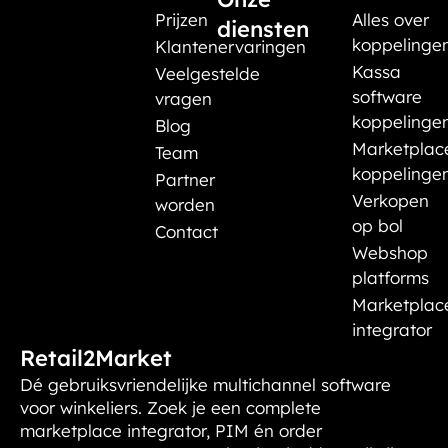
Prijzen
Alles over
diensten
koppelinge
Klantenervaringen
Kassa
Veelgestelde
software
vragen
koppelinge
Blog
Marketplac
Team
koppelinge
Partner
Verkopen
worden
op bol
Contact
Webshop
platforms
Marketplac
integrator
Retail2Market
Dé gebruiksvriendelijke multichannel software
voor winkeliers. Zoek je een complete
marketplace integrator, PIM én order