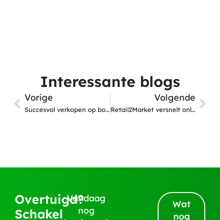
Interessante blogs
Vorige
Volgende
Succesvol verkopen op bol: wat heb je nodig?
Retail2Market versnelt online verkopen voor winkeliers
Overtuigd?
Vandaag
Wat
nog
Schakel
nog