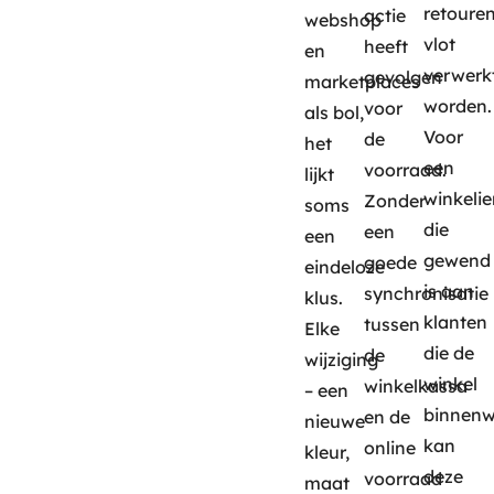
retoure
actie
webshop
vlot
heeft
en
verwerk
gevolgen
marketplaces
worden.
voor
als bol,
Voor
de
het
een
voorraad.
lijkt
winkelie
Zonder
soms
die
een
een
gewend
goede
eindeloze
is aan
synchronisatie
klus.
klanten
tussen
Elke
die de
de
wijziging
winkel
winkelkassa
– een
binnenw
en de
nieuwe
kan
online
kleur,
deze
voorraad
maat