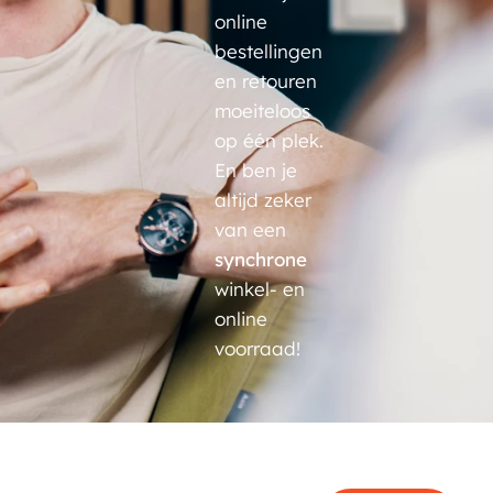
online
bestellingen
en retouren
moeiteloos
op één plek.
En ben je
altijd zeker
van een
synchrone
winkel- en
online
voorraad!