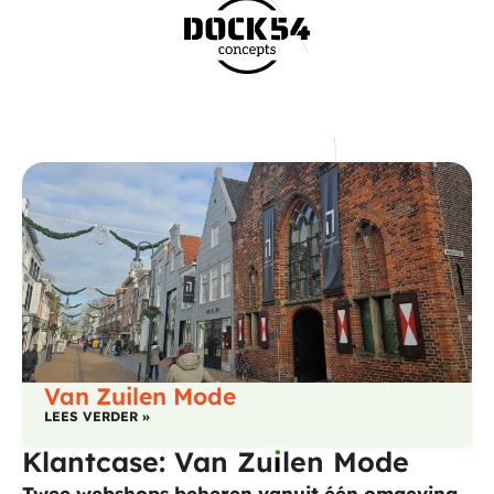
Van Zuilen Mode
LEES VERDER »
Klantcase: Van Zu
i
len Mode
Twee webshops beheren vanuit één omgeving