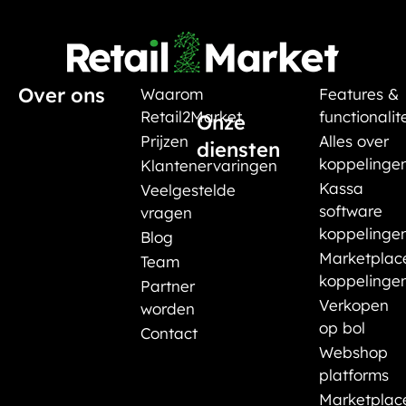
Over ons
Waarom
Features &
Retail2Market
functionalit
Onze
Prijzen
Alles over
diensten
koppelinge
Klantenervaringen
Kassa
Veelgestelde
software
vragen
koppelinge
Blog
Marketplac
Team
koppelinge
Partner
Verkopen
worden
op bol
Contact
Webshop
platforms
Marketplac