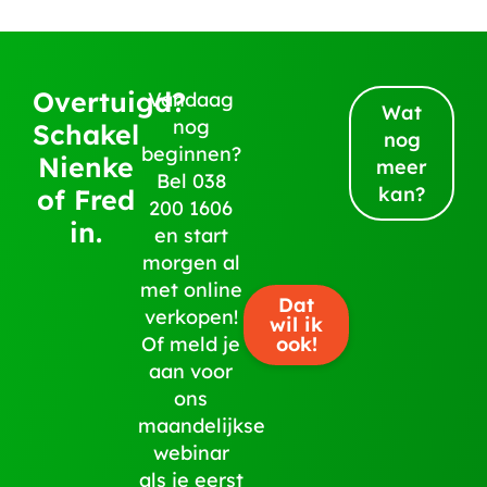
Overtuigd?
Vandaag
Wat
nog
Schakel
nog
beginnen?
Nienke
meer
Bel
038
kan?
of Fred
200 1606
in.
en start
morgen al
met online
Dat
verkopen!
wil ik
ook!
Of meld je
aan voor
ons
maandelijkse
webinar
als je eerst