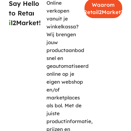
Say Hello
Online
Waarom
verkopen
Retail2Market?
to Reta
vanuit je
i
l2Market!
winkelkassa?
Wij brengen
jouw
productaanbod
snel en
geautomatiseerd
online op je
eigen webshop
en/of
marketplaces
als bol.
Met de
juiste
productinformatie,
prijzen en