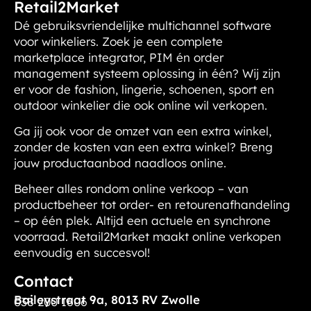
Retail2Market
Dé gebruiksvriendelijke multichannel software
voor winkeliers. Zoek je een complete
marketplace integrator, PIM én order
management systeem oplossing in één? Wij zijn
er voor de fashion, lingerie, schoenen, sport en
outdoor winkelier die ook online wil verkopen.
Ga jij ook voor de omzet van een extra winkel,
zonder de kosten van een extra winkel?
Breng
jouw productaanbod naadloos online.
Beheer alles rondom online verkoop – van
productbeheer tot order- en retourenafhandeling
– op één plek. Altijd een actuele en synchrone
voorraad. Retail2Market maakt online verkopen
eenvoudig en succesvol!
Contact
Baileystraat 9a, 8013 RV Zwolle
038 200 1606