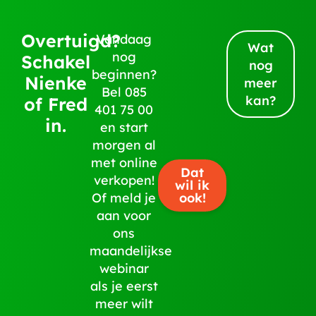
Overtuigd?
Vandaag
Wat
nog
Schakel
nog
beginnen?
Nienke
meer
Bel
085
kan?
of Fred
401 75 00
in.
en start
morgen al
met online
Dat
verkopen!
wil ik
ook!
Of meld je
aan voor
ons
maandelijkse
webinar
als je eerst
meer wilt