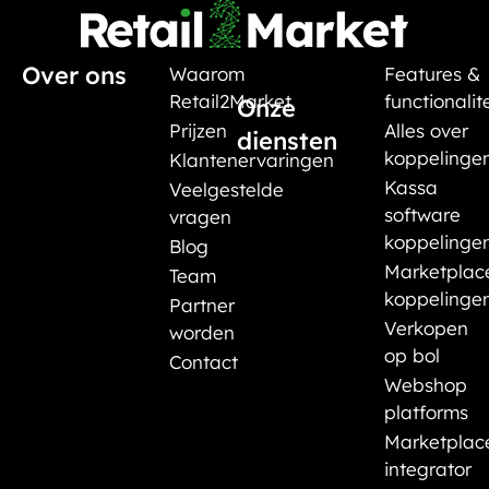
Over ons
Waarom
Features &
Retail2Market
functionalit
Onze
Prijzen
Alles over
diensten
koppelinge
Klantenervaringen
Kassa
Veelgestelde
software
vragen
koppelinge
Blog
Marketplac
Team
koppelinge
Partner
Verkopen
worden
op bol
Contact
Webshop
platforms
Marketplac
integrator