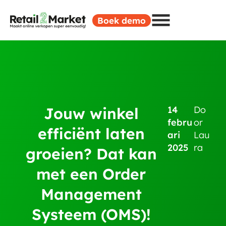
Boek demo
Jouw winkel
14
Do
febru
or
efficiënt laten
ari
Lau
2025
ra
groeien? Dat kan
met een Order
Management
Systeem (OMS)!