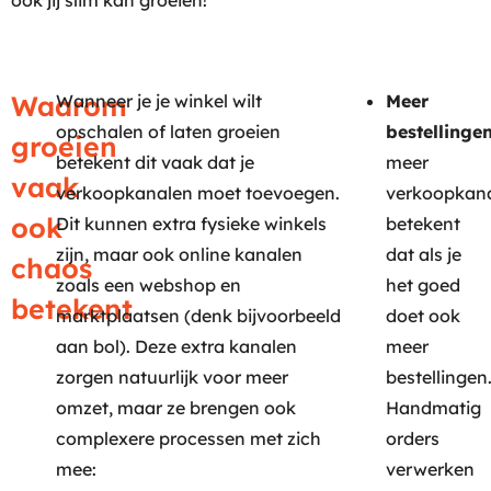
ook jij slim kan groeien!
Waarom
Wanneer je je winkel wilt
Meer
opschalen of laten groeien
bestellingen
groeien
betekent dit vaak dat je
meer
vaak
verkoopkanalen moet toevoegen.
verkoopkan
ook
Dit kunnen extra fysieke winkels
betekent
zijn, maar ook online kanalen
dat als je
chaos
zoals een webshop en
het goed
betekent
marktplaatsen (denk bijvoorbeeld
doet ook
aan bol). Deze extra kanalen
meer
zorgen natuurlijk voor meer
bestellingen
omzet, maar ze brengen ook
Handmatig
complexere processen met zich
orders
mee:
verwerken