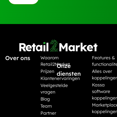
Over ons
Waarom
Features &
Retail2Market
functionalit
Onze
Prijzen
Alles over
diensten
koppelinge
Klantenervaringen
Kassa
Veelgestelde
software
vragen
koppelinge
Blog
Marketplac
Team
koppelinge
Partner