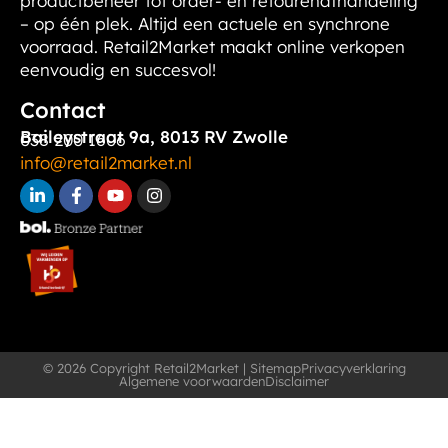
productbeheer tot order- en retourenafhandeling
– op één plek. Altijd een actuele en synchrone
voorraad. Retail2Market maakt online verkopen
eenvoudig en succesvol!
Contact
Baileystraat 9a, 8013 RV Zwolle
038 200 1606
info@retail2market.nl
© 2026 Copyright Retail2Market |
Sitemap
Privacyverklaring
Algemene voorwaarden
Disclaimer