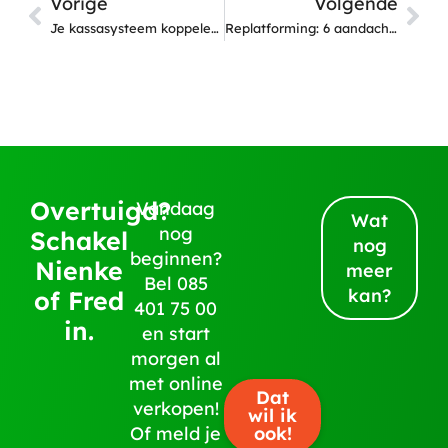
Vorige
Volgende
Je kassasysteem koppelen aan je webshop? 7 redenen waarom
Replatforming: 6 aandachtspunten bij het overstappen van e-commerce platform
Overtuigd?
Vandaag
Wat
nog
Schakel
nog
beginnen?
Nienke
meer
Bel
085
kan?
of Fred
401 75 00
in.
en start
morgen al
met online
Dat
verkopen!
wil ik
ook!
Of meld je