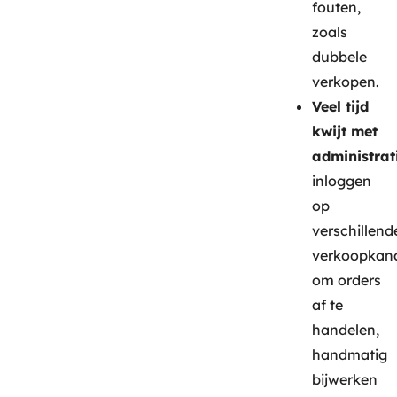
fouten,
zoals
dubbele
verkopen.
Veel tijd
kwijt met
administrat
inloggen
op
verschillend
verkoopkan
om orders
af te
handelen,
handmatig
bijwerken